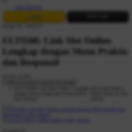
Situs Slot Qris
LOGIN
DAFTAR
Design ID: 74165272
ULTI188: Link Slot Online
Lengkap dengan Menu Praktis
dan Responsif
$3
IDR 10.399
Create an account to favorite this design!
Slot depo 5k