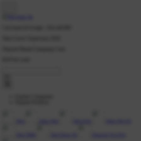
Cari kami di Google : Slot ulti188!
Situs Gacor Terpercaya 2026
Deposit Murah Gampang Cuan
RTP live real!
Explore Categories
Popular Products
Slot
Situs Slot
Slot Qris
Situs Slot 5k
Slot 5000
Slot Depo 5k
Deposit Via Qris