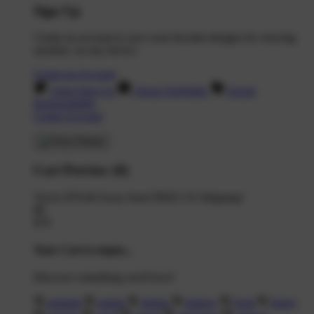
Sign Up
Create an account to save your favorite designs for viewing
anytime, on any device.
Create an Account
Artist Sign Up
About TeePublic
Social
Responsibility
Create Account
Cart Preview (0)
You're
$70.00
Away from
FREE US Shipping!
$0
$70
Your Cart is empty...
Discover something you'll love!
animals
anime
drinks
fantasy
food
funny