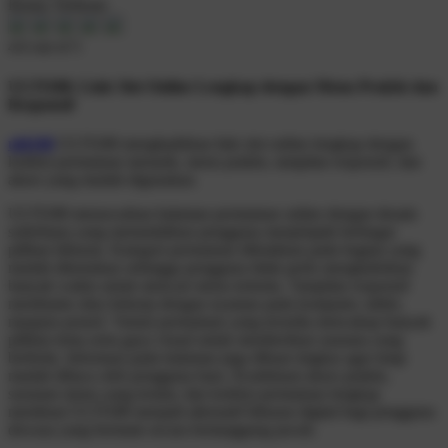
Bonus Terbesar
4.6 out of 5
ULTI188: Link Slot Online Lengkap dengan Menu Praktis dan
Responsif
ulti188
ULTI188 menghadirkan link slot online lengkap dengan
koleksi permainan menarik, menu praktis, tampilan responsif, dan
akses yang mudah digunakan.
ULTI188 menawarkan halaman permainan online dengan desain
sederhana yang memudahkan pengguna menjelajahi berbagai
pilihan hiburan. Kategori permainan diletakkan pada bagian yang
mudah ditemukan sehingga pengguna tidak perlu menghabiskan
banyak waktu untuk mencari menu tertentu. Tampilan responsif
membantu situs bekerja dengan nyaman pada komputer, tablet,
maupun ponsel. Variasi permainan yang tersedia mencakup banyak
pilihan tema serta gaya visual untuk memberikan suasana yang
berbeda. Informasi pada halaman juga dibuat ringkas agar tetap
mudah dibaca oleh pengguna baru. Kombinasi akses praktis,
susunan menu yang teratur, dan koleksi permainan lengkap
membuat ULTI188 menjadi alternatif hiburan digital bagi pengguna
dewasa yang bermain secara bertanggung jawab.