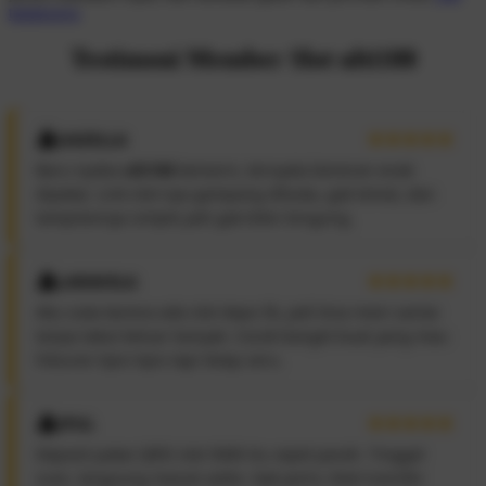
terpercaya
Testimoni Member Slot
ulti188
GAZELLA
Baru nyoba
ulti188
kemarin, ternyata beneran enak
dipakai. Link slot-nya gampang dibuka, gak lemot, dan
tampilannya simple jadi gak bikin bingung.
LARAVELA
Aku suka karena ada slot depo 5k, jadi bisa main santai
tanpa takut keluar banyak. Cocok banget buat yang mau
hiburan tipis-tipis tapi tetap seru.
IPUL
Deposit pakai QRIS slot 5000 itu cepet parah. Tinggal
scan, langsung masuk saldo. Gak perlu ribet transfer