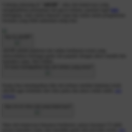
Gabung sekarang di
"ulti188"
, situs slot terpercaya yang
menghadirkan permainan slot gacor terbaru, pasaran togel
toto
terlengkap, serta sistem deposit cepat dan aman untuk pengalaman
bermain yang lebih maksimal setiap hari.
Apa itu ulti188?
ulti188 adalah platform slot online berlisensi resmi yang
menyediakan berbagai game slot populer dengan akses mudah dan
transaksi cepat.
Slot Online
Di mana mendapatkan link slot terbaru yang aman?
Kamu bisa mendapatkan link slot terbaru melalui halaman resmi
ulti188 agar terhindar dari situs palsu dan akses selalu stabil.
slot
terbaru
Apa ciri-ciri situs slot yang terpercaya?
Situs slot terpercaya biasanya berlisensi, punya layanan CS aktif,
proses transaksi cepat, dan memiliki game dari provider resmi.
slot