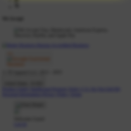
We Accept
© TP Apparel LLC 2012 - 2025
United States - $ USD
Product Safety
Intellectual Property Policy
CA: Do Not Sell My
Personal Information
Privacy Policy
Terms
Welcome Guest!
Log In