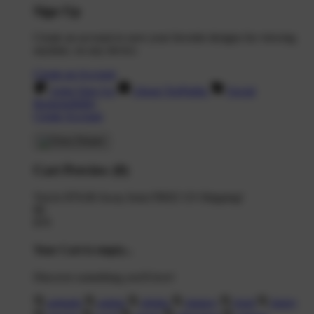
Sign Up
Create an account to save your favorite designs for viewing
anytime, on any device.
Create an Account
Artist Sign Up
About TeePublic
Social
Responsibility
Create Account
Cart Preview (0)
You're
$70.00
Away from
FREE US Shipping!
$0
$70
Your Cart is empty...
Discover something you'll love!
animals
anime
drinks
fantasy
food
funny