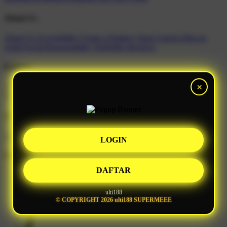
About Us
About Us
Accessibility
Create a Dashery Store
Careers
Hire an
Artist
Social Responsibility
TeePublic Reviews
Explore
All Designs
Content Directory
Featured Artists
Newest Designers
Newest Slot depo 5k
Tag Directory
Artists
Artist Signup
Design Guide
TeePublic Blog
LOGIN
Follow Us
DAFTAR
ulti188
© COPYRIGHT 2026 ulti188 SUPERMEEE