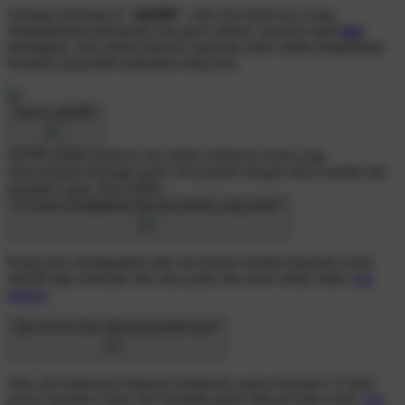
Gabung sekarang di
"ulti188"
, situs slot terpercaya yang
menghadirkan permainan slot gacor terbaru, pasaran togel
toto
terlengkap, serta sistem deposit cepat dan aman untuk pengalaman
bermain yang lebih maksimal setiap hari.
Apa itu ulti188?
ulti188 adalah platform slot online berlisensi resmi yang
menyediakan berbagai game slot populer dengan akses mudah dan
transaksi cepat.
Slot Online
Di mana mendapatkan link slot terbaru yang aman?
Kamu bisa mendapatkan link slot terbaru melalui halaman resmi
ulti188 agar terhindar dari situs palsu dan akses selalu stabil.
slot
terbaru
Apa ciri-ciri situs slot yang terpercaya?
Situs slot terpercaya biasanya berlisensi, punya layanan CS aktif,
proses transaksi cepat, dan memiliki game dari provider resmi.
slot