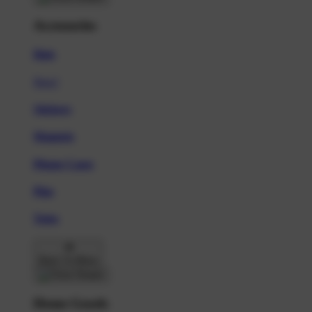
Accessories
Hats
New!
Stickers
Magnets
Phone Cases
Pins
Totes
Back To Menu
Home Goods