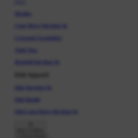
New!
Hoodies
Long Sleeve Slot depo 5k
Crewneck Sweatshirts
Tank Tops
Baseball Slot depo 5k
Kids Apparel
Kids Slot depo 5k
Kids Hoodie
Kids Long Sleeve Slot depo 5k
Back To Menu