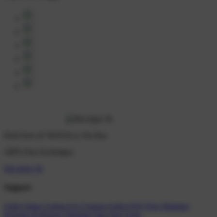
Don't love it? We'll fix it. For free.
100% Free Exchanges.
Slot depo 5k
Support
Order Status
Contact Us
Coupon Codes
FAQ
Free Shipping
Refunds & Returns
Shipping Info
Size Chart