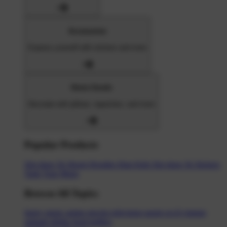
Accessories
Express yourself with stickers and more
Home Goods
Decorate with pillows, tapestries, and more
Popular Products
Slot depo 5k
Shorts
Hoodies
Hats
Kids Slot depo 5k
Stickers
Tank Tops
Mugs
Browse All Topics
funny
music
anime
movies
television
sports
sci-fi
vintage
animals
drinks
food
politics