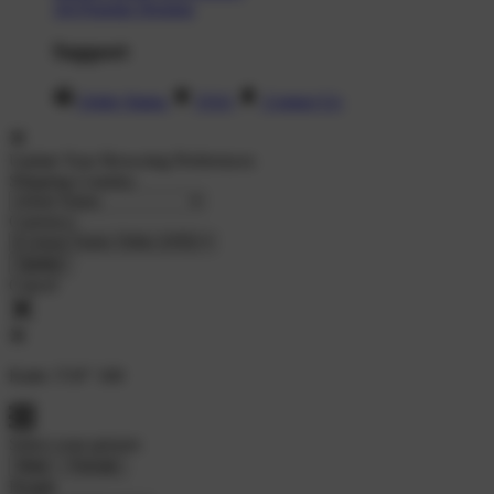
All Popular Designs
Support
Order Status
FAQ
Contact Us
Update Your Browsing Preferences
Shipping Country:
Currency:
Cancel
Katie:
5'10"
160
Select your person:
Male
Female
Height