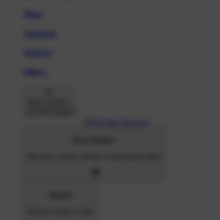
Mugs
Tapestries
Wall Art
Pillows
Back To Menu
Shop Designs
Discover a classic design or new favorite artist
Apparel
Shop for Adults & Kids