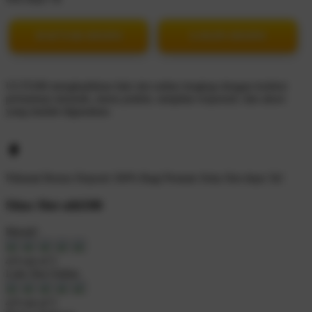
DAFTAR DISINI
LOGIN DISINI
ULTI188 menghadirkan link slot online lengkap dengan koleksi
permainan menarik, menu praktis, tampilan responsif, dan akses
yang mudah digunakan.
Nikmati
Bonus Deposit 100%
Bagi Pemain Setia
Slot depo 5k!
Situs Slot ulti188
Murah!
4.9 out of 5
Link Slot Online
4.9 out of 5