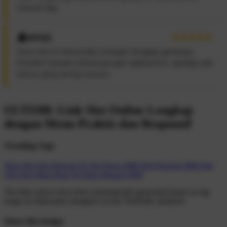
manual lagi.
MA'AJI
Situs slot ini menurutku lumayan lengkap gamenya.
Provider banyak, pilihannya gak ngebosenin, apalagi ada
bonus yang sering muncul.
ULTI188: Link Slot Online Lengkap
dengan Menu Praktis dan Responsif
Trending Tags
Situs Slot
Slot Deposit 5k
Slot Depo 5000
Slot Deposit 5000
Slot
Qris
Slot
Situs Depo 5k
Situs Deposit 5000
The links above have been automatically generated based on tag
usage by third-party designers on the TeePublic platform.
Share this design: