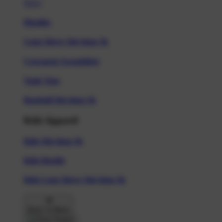
New!
Hoodies
Long Sleeve Slot depo 5k
Crewneck Sweatshirts
Tank Tops
Baseball Slot depo 5k
Kids Apparel
Kids Slot depo 5k
Kids Hoodie
Kids Long Sleeve Slot depo 5k
Back To Menu