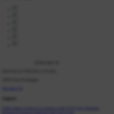
Don't love it? We'll fix it. For free.
100% Free Exchanges.
Slot depo 5k
Support
Order Status
Contact Us
Coupon Codes
FAQ
Free Shipping
Refunds & Returns
Shipping Info
Size Chart